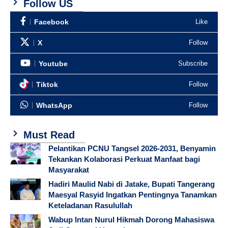
Follow US
Facebook
Like
X
Follow
Youtube
Subscribe
Tiktok
Follow
WhatsApp
Follow
Must Read
Pelantikan PCNU Tangsel 2026-2031, Benyamin
Tekankan Kolaborasi Perkuat Manfaat bagi
Masyarakat
Hadiri Maulid Nabi di Jatake, Bupati Tangerang
Maesyal Rasyid Ingatkan Pentingnya Tanamkan
Keteladanan Rasulullah
Wabup Intan Nurul Hikmah Dorong Mahasiswa