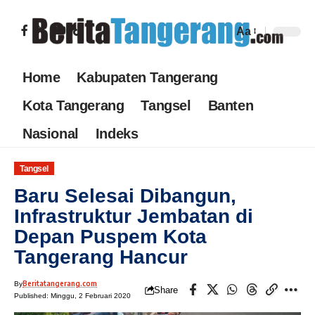
Aa
Home
Kabupaten Tangerang
Kota Tangerang
Tangsel
Banten
Nasional
Indeks
Tangsel
Baru Selesai Dibangun,
Infrastruktur Jembatan di
Depan Puspem Kota
Tangerang Hancur
Beritatangerang.com
By
Share
Published: Minggu, 2 Februari 2020