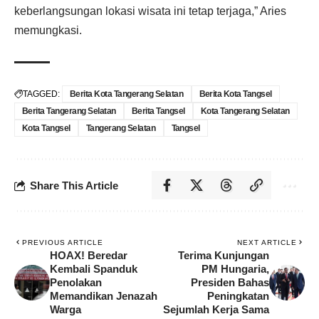
keberlangsungan lokasi wisata ini tetap terjaga,” Aries
memungkasi.
TAGGED:
Berita Kota Tangerang Selatan
Berita Kota Tangsel
Berita Tangerang Selatan
Berita Tangsel
Kota Tangerang Selatan
Kota Tangsel
Tangerang Selatan
Tangsel
Share This Article
PREVIOUS ARTICLE
NEXT ARTICLE
HOAX! Beredar
Terima Kunjungan
Kembali Spanduk
PM Hungaria,
Penolakan
Presiden Bahas
Memandikan Jenazah
Peningkatan
Warga
Sejumlah Kerja Sama