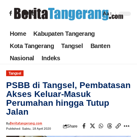
Aa
Home
Kabupaten Tangerang
Kota Tangerang
Tangsel
Banten
Nasional
Indeks
Tangsel
PSBB di Tangsel, Pembatasan
Akses Keluar-Masuk
Perumahan hingga Tutup
Jalan
Beritatangerang.com
By
Share
Published: Sabtu, 18 April 2020