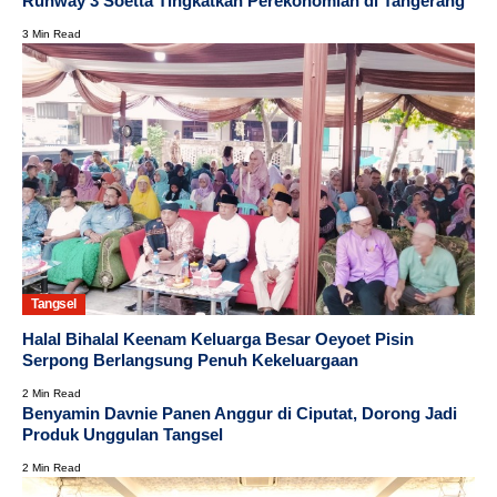
Runway 3 Soetta Tingkatkan Perekonomian di Tangerang
3 Min Read
Tangsel
Halal Bihalal Keenam Keluarga Besar Oeyoet Pisin
Serpong Berlangsung Penuh Kekeluargaan
2 Min Read
Benyamin Davnie Panen Anggur di Ciputat, Dorong Jadi
Produk Unggulan Tangsel
2 Min Read