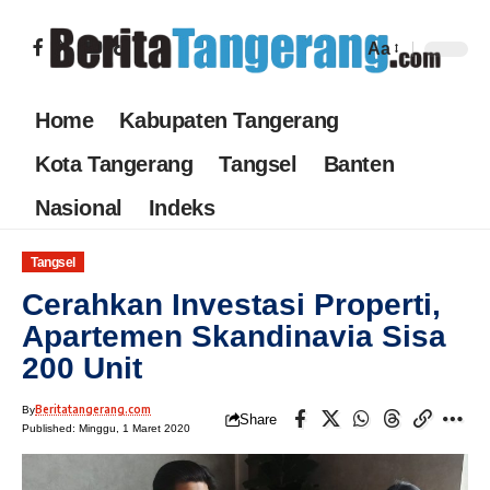
Aa
Home
Kabupaten Tangerang
Kota Tangerang
Tangsel
Banten
Nasional
Indeks
Tangsel
Cerahkan Investasi Properti,
Apartemen Skandinavia Sisa
200 Unit
Beritatangerang.com
By
Share
Published: Minggu, 1 Maret 2020