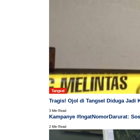
Tangsel
Tragis! Ojol di Tangsel Diduga Jad
3 Min Read
Kampanye #IngatNomorDarurat: Sosi
2 Min Read