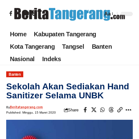
Aa
Home
Kabupaten Tangerang
Kota Tangerang
Tangsel
Banten
Nasional
Indeks
Banten
Sekolah Akan Sediakan Hand
Sanitizer Selama UNBK
Beritatangerang.com
By
Share
Published: Minggu, 15 Maret 2020