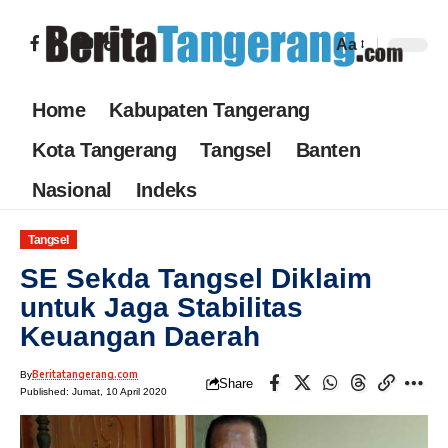
Aa
Home
Kabupaten Tangerang
Kota Tangerang
Tangsel
Banten
Nasional
Indeks
Tangsel
SE Sekda Tangsel Diklaim
untuk Jaga Stabilitas
Keuangan Daerah
Beritatangerang.com
By
Share
Published: Jumat, 10 April 2020