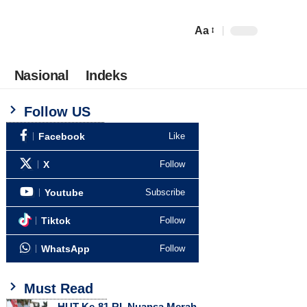
Aa
Nasional
Indeks
Follow US
Facebook
Like
X
Follow
Youtube
Subscribe
Tiktok
Follow
WhatsApp
Follow
Must Read
HUT Ke-81 RI, Nuansa Merah