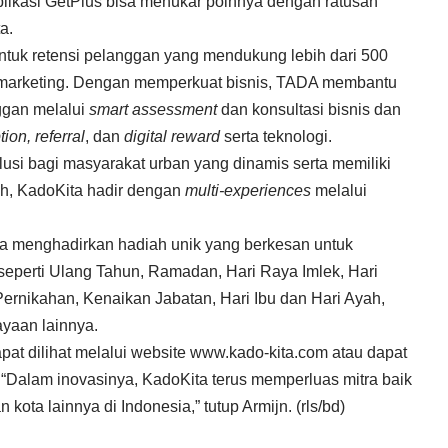
aplikasi GetPlus bisa menukar poinnya dengan ratusan
a.
tuk retensi pelanggan yang mendukung lebih dari 500
i marketing. Dengan memperkuat bisnis, TADA membantu
nggan melalui
smart assessment
dan konsultasi bisnis dan
ion, referral
, dan
digital reward
serta teknologi.
si bagi masyarakat urban yang dinamis serta memiliki
ah, KadoKita hadir dengan
multi-experiences
melalui
a menghadirkan hadiah unik yang berkesan untuk
eperti Ulang Tahun, Ramadan, Hari Raya Imlek, Hari
ernikahan, Kenaikan Jabatan, Hari Ibu dan Hari Ayah,
rayaan lainnya.
at dilihat melalui website
www.kado-kita.com
atau dapat
 “Dalam inovasinya, KadoKita terus memperluas mitra baik
 kota lainnya di Indonesia,” tutup Armijn. (rls/bd)