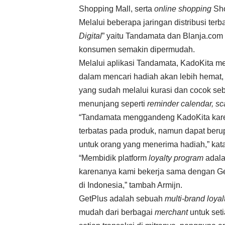
Shopping Mall, serta
online shopping
Sho
Melalui beberapa jaringan distribusi terb
Digital
” yaitu Tandamata dan Blanja.com s
konsumen semakin dipermudah.
Melalui aplikasi Tandamata, KadoKita m
dalam mencari hadiah akan lebih hemat,
yang sudah melalui kurasi dan cocok seb
menunjang seperti
reminder calendar, sc
“Tandamata menggandeng KadoKita karen
terbatas pada produk, namun dapat be
untuk orang yang menerima hadiah,” ka
“Membidik platform
loyalty program
adala
karenanya kami bekerja sama dengan G
di Indonesia,” tambah Armijn.
GetPlus adalah sebuah
multi-brand loya
mudah dari berbagai
merchant
untuk set