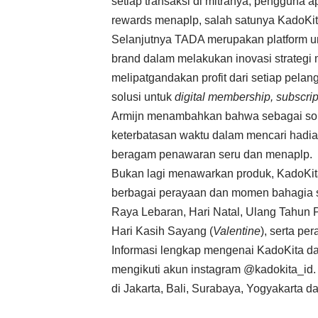
setiap transaksi di mitranya, pengguna 
rewards menaplp, salah satunya KadoKit
Selanjutnya TADA merupakan platform un
brand dalam melakukan inovasi strateg
melipatgandakan profit dari setiap pela
solusi untuk
digital membership, subscript
Armijn menambahkan bahwa sebagai solu
keterbatasan waktu dalam mencari hadi
beragam penawaran seru dan menaplp.
Bukan lagi menawarkan produk, KadoKit
berbagai perayaan dan momen bahagia s
Raya Lebaran, Hari Natal, Ulang Tahun P
Hari Kasih Sayang (
Valentine
), serta pe
Informasi lengkap mengenai KadoKita dap
mengikuti akun instagram @kadokita_id.
di Jakarta, Bali, Surabaya, Yogyakarta dan