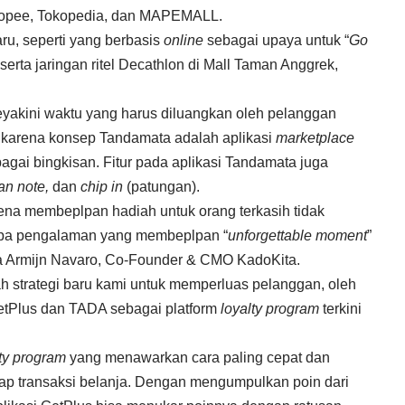
pee, Tokopedia, dan MAPEMALL.
aru, seperti yang berbasis
online
sebagai upaya untuk “
Go
erta jaringan ritel Decathlon di Mall Taman Anggrek,
eyakini waktu yang harus diluangkan oleh pelanggan
 karena konsep Tandamata adalah aplikasi
marketplace
agai bingkisan. Fitur pada aplikasi Tandamata juga
an note,
dan
chip in
(patungan).
a membeplpan hadiah untuk orang terkasih tidak
rupa pengalaman yang membeplpan “
unforgettable moment
”
ta Armijn Navaro, Co-Founder & CMO KadoKita.
h strategi baru kami untuk memperluas pelanggan, oleh
etPlus dan TADA sebagai platform
loyalty program
terkini
lty program
yang menawarkan cara paling cepat dan
iap transaksi belanja. Dengan mengumpulkan poin dari