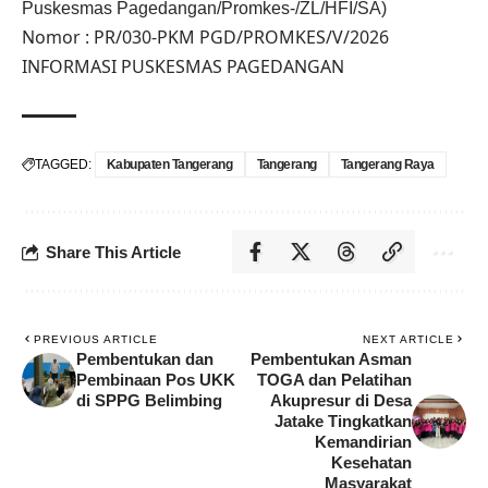
Puskesmas Pagedangan/Promkes-/ZL/HFI/SA)
Nomor : PR/030-PKM PGD/PROMKES/V/2026
INFORMASI PUSKESMAS PAGEDANGAN
TAGGED:
Kabupaten Tangerang
Tangerang
Tangerang Raya
Share This Article
PREVIOUS ARTICLE
NEXT ARTICLE
Pembentukan dan
Pembentukan Asman
Pembinaan Pos UKK
TOGA dan Pelatihan
di SPPG Belimbing
Akupresur di Desa
Jatake Tingkatkan
Kemandirian
Kesehatan
Masyarakat