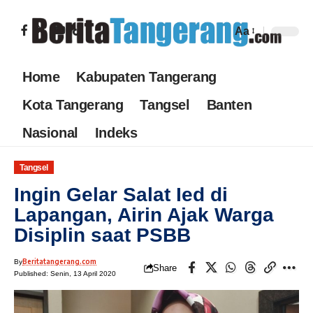
Aa
Home
Kabupaten Tangerang
Kota Tangerang
Tangsel
Banten
Nasional
Indeks
Tangsel
Ingin Gelar Salat Ied di
Lapangan, Airin Ajak Warga
Disiplin saat PSBB
Beritatangerang.com
By
Share
Published: Senin, 13 April 2020