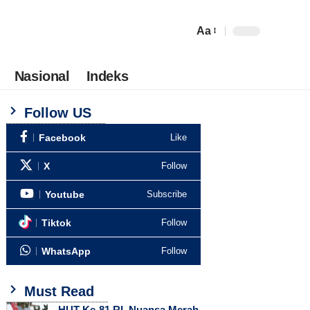
Aa
Nasional
Indeks
Follow US
Facebook
Like
X
Follow
Youtube
Subscribe
Tiktok
Follow
WhatsApp
Follow
Must Read
HUT Ke-81 RI, Nuansa Merah