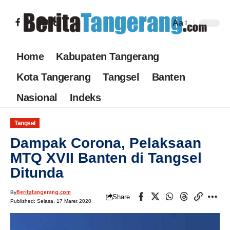
Aa
Home
Kabupaten Tangerang
Kota Tangerang
Tangsel
Banten
Nasional
Indeks
Tangsel
Dampak Corona, Pelaksaan
MTQ XVII Banten di Tangsel
Ditunda
Beritatangerang.com
By
Share
Published: Selasa, 17 Maret 2020