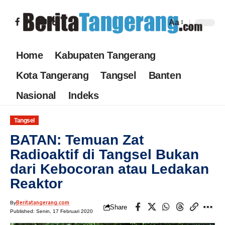
Aa
Home
Kabupaten Tangerang
Kota Tangerang
Tangsel
Banten
Nasional
Indeks
Tangsel
BATAN: Temuan Zat
Radioaktif di Tangsel Bukan
dari Kebocoran atau Ledakan
Reaktor
Beritatangerang.com
By
Share
Published: Senin, 17 Februari 2020