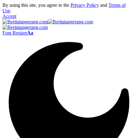
By using this site, you agree to the
Privacy Policy
and
Terms of
Use
.
Accept
Font Resizer
Aa