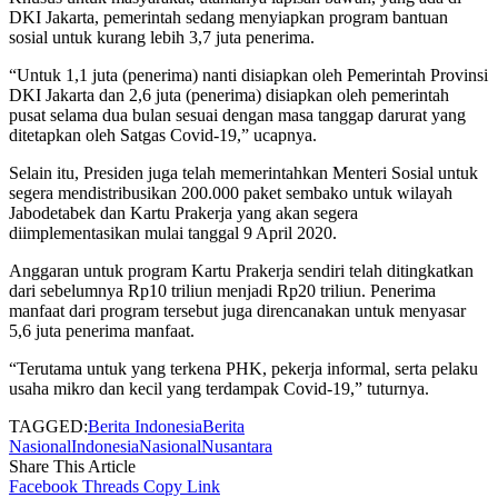
DKI Jakarta, pemerintah sedang menyiapkan program bantuan
sosial untuk kurang lebih 3,7 juta penerima.
“Untuk 1,1 juta (penerima) nanti disiapkan oleh Pemerintah Provinsi
DKI Jakarta dan 2,6 juta (penerima) disiapkan oleh pemerintah
pusat selama dua bulan sesuai dengan masa tanggap darurat yang
ditetapkan oleh Satgas Covid-19,” ucapnya.
Selain itu, Presiden juga telah memerintahkan Menteri Sosial untuk
segera mendistribusikan 200.000 paket sembako untuk wilayah
Jabodetabek dan Kartu Prakerja yang akan segera
diimplementasikan mulai tanggal 9 April 2020.
Anggaran untuk program Kartu Prakerja sendiri telah ditingkatkan
dari sebelumnya Rp10 triliun menjadi Rp20 triliun. Penerima
manfaat dari program tersebut juga direncanakan untuk menyasar
5,6 juta penerima manfaat.
“Terutama untuk yang terkena PHK, pekerja informal, serta pelaku
usaha mikro dan kecil yang terdampak Covid-19,” tuturnya.
TAGGED:
Berita Indonesia
Berita
Nasional
Indonesia
Nasional
Nusantara
Share This Article
Facebook
Threads
Copy Link