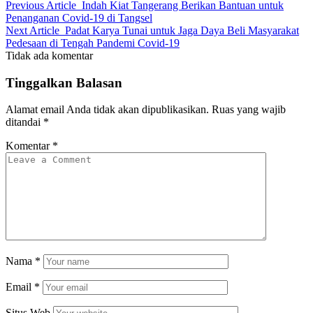
Previous Article
Indah Kiat Tangerang Berikan Bantuan untuk
Penanganan Covid-19 di Tangsel
Next Article
Padat Karya Tunai untuk Jaga Daya Beli Masyarakat
Pedesaan di Tengah Pandemi Covid-19
Tidak ada komentar
Tinggalkan Balasan
Alamat email Anda tidak akan dipublikasikan.
Ruas yang wajib
ditandai
*
Komentar
*
Nama
*
Email
*
Situs Web