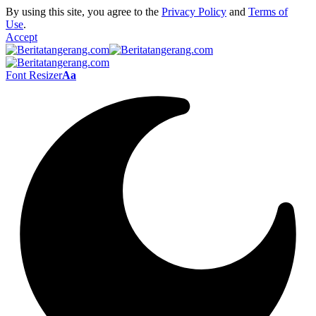
By using this site, you agree to the
Privacy Policy
and
Terms of
Use
.
Accept
Font Resizer
Aa