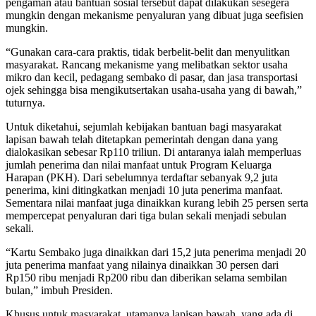
pengaman atau bantuan sosial tersebut dapat dilakukan sesegera
mungkin dengan mekanisme penyaluran yang dibuat juga seefisien
mungkin.
“Gunakan cara-cara praktis, tidak berbelit-belit dan menyulitkan
masyarakat. Rancang mekanisme yang melibatkan sektor usaha
mikro dan kecil, pedagang sembako di pasar, dan jasa transportasi
ojek sehingga bisa mengikutsertakan usaha-usaha yang di bawah,”
tuturnya.
Untuk diketahui, sejumlah kebijakan bantuan bagi masyarakat
lapisan bawah telah ditetapkan pemerintah dengan dana yang
dialokasikan sebesar Rp110 triliun. Di antaranya ialah memperluas
jumlah penerima dan nilai manfaat untuk Program Keluarga
Harapan (PKH). Dari sebelumnya terdaftar sebanyak 9,2 juta
penerima, kini ditingkatkan menjadi 10 juta penerima manfaat.
Sementara nilai manfaat juga dinaikkan kurang lebih 25 persen serta
mempercepat penyaluran dari tiga bulan sekali menjadi sebulan
sekali.
“Kartu Sembako juga dinaikkan dari 15,2 juta penerima menjadi 20
juta penerima manfaat yang nilainya dinaikkan 30 persen dari
Rp150 ribu menjadi Rp200 ribu dan diberikan selama sembilan
bulan,” imbuh Presiden.
Khusus untuk masyarakat, utamanya lapisan bawah, yang ada di