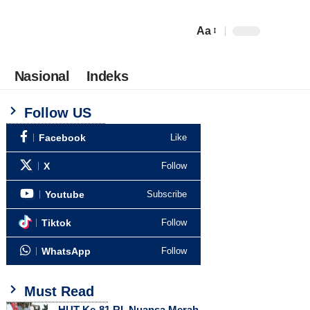
Aa
Nasional
Indeks
Follow US
Facebook
Like
X
Follow
Youtube
Subscribe
Tiktok
Follow
WhatsApp
Follow
Must Read
HUT Ke-81 RI, Nuansa Merah