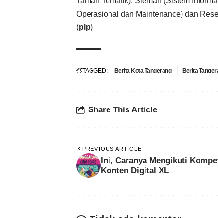
Taman Tematik), Sieman (Sistem Informas
Operasional dan Maintenance) dan Reserv
(
plp
)
TAGGED:
Berita Kota Tangerang
Berita Tanger
Share This Article
PREVIOUS ARTICLE
Ini, Caranya Mengikuti Kompet
Konten Digital XL