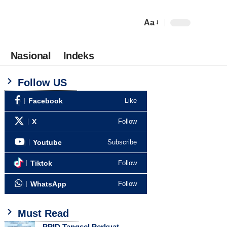
Aa
Nasional
Indeks
Follow US
Facebook
Like
X
Follow
Youtube
Subscribe
Tiktok
Follow
WhatsApp
Follow
Must Read
PPID Tangsel Perkuat