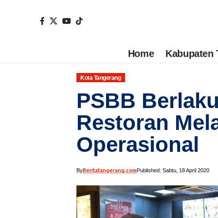
Home
Kabupaten 
Kota Tangerang
PSBB Berlaku
Restoran Mel
Operasional
Beritatangerang.com
By
Published: Sabtu, 18 April 2020