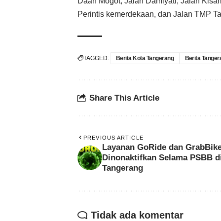
Daan Mogot, Jalan Damiyati, Jalan Kisam
Perintis kemerdekaan, dan Jalan TMP Ta
TAGGED:
Berita Kota Tangerang
Berita Tanger
Share This Article
PREVIOUS ARTICLE
Layanan GoRide dan GrabBik
Dinonaktifkan Selama PSBB d
Tangerang
Tidak ada komentar