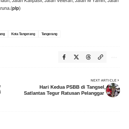
aun, Jalan Kalipasir, Jalan Veteran, Jalan M Yamin, Jalan
runa.(
plp
)
ang
Kota Tangerang
Tangerang
NEXT ARTICLE
e
Hari Kedua PSBB di Tangsel,
i
Satlantas Tegur Ratusan Pelanggar