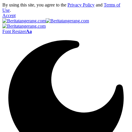
By using this site, you agree to the
Privacy Policy
and
Terms of
Use
.
Accept
Font Resizer
Aa