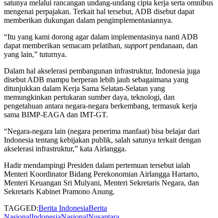
satunya melalui rancangan undang-undang cipta kerja serta omnibus
mengenai perpajakan. Terkait hal tersebut, ADB disebut dapat
memberikan dukungan dalam pengimplementasiannya.
“Itu yang kami dorong agar dalam implementasinya nanti ADB
dapat memberikan semacam pelatihan,
support
pendanaan, dan
yang lain,” tuturnya.
Dalam hal akselerasi pembangunan infrastruktur, Indonesia juga
disebut ADB mampu berperan lebih jauh sebagaimana yang
ditunjukkan dalam Kerja Sama Selatan-Selatan yang
memungkinkan pertukaran sumber daya, teknologi, dan
pengetahuan antara negara-negara berkembang, termasuk kerja
sama BIMP-EAGA dan IMT-GT.
“Negara-negara lain (negara penerima manfaat) bisa belajar dari
Indonesia tentang kebijakan publik, salah satunya terkait dengan
akselerasi infrastruktur,” kata Airlangga.
Hadir mendampingi Presiden dalam pertemuan tersebut ialah
Menteri Koordinator Bidang Perekonomian Airlangga Hartarto,
Menteri Keuangan Sri Mulyani, Menteri Sekretaris Negara, dan
Sekretaris Kabinet Pramono Anung.
TAGGED:
Berita Indonesia
Berita
Nasional
Indonesia
Nasional
Nusantara