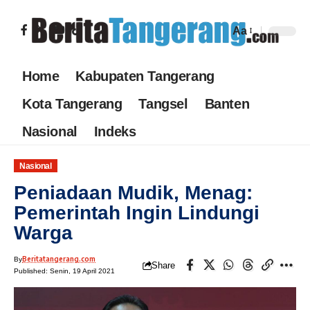
Aa
Home
Kabupaten Tangerang
Kota Tangerang
Tangsel
Banten
Nasional
Indeks
Nasional
Peniadaan Mudik, Menag:
Pemerintah Ingin Lindungi
Warga
Beritatangerang.com
By
Share
Published: Senin, 19 April 2021