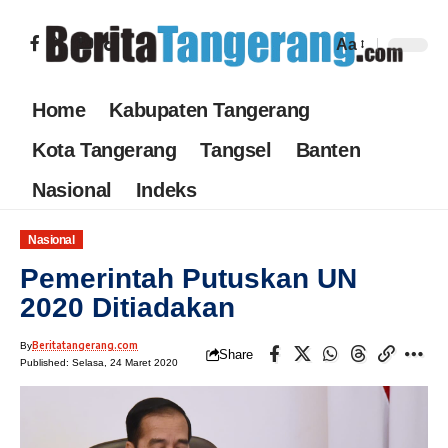
Aa
Home
Kabupaten Tangerang
Kota Tangerang
Tangsel
Banten
Nasional
Indeks
Nasional
Pemerintah Putuskan UN
2020 Ditiadakan
Beritatangerang.com
By
Share
Published: Selasa, 24 Maret 2020