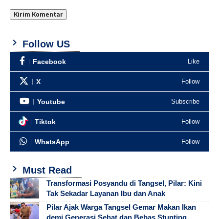
Follow US
Facebook
Like
X
Follow
Youtube
Subscribe
Tiktok
Follow
WhatsApp
Follow
Must Read
Transformasi Posyandu di Tangsel, Pilar: Kini
Tak Sekadar Layanan Ibu dan Anak
Pilar Ajak Warga Tangsel Gemar Makan Ikan
demi Generasi Sehat dan Bebas Stunting