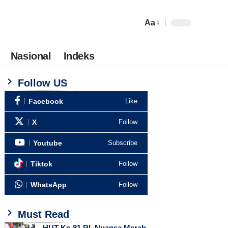
Aa
Nasional
Indeks
Follow US
Facebook
Like
X
Follow
Youtube
Subscribe
Tiktok
Follow
WhatsApp
Follow
Must Read
HUT Ke-81 RI, Nuansa Merah