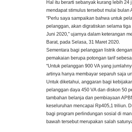
Hal itu berarti sebanyak kurang lebih 24
mendapat stimulus tersebut mulai bulan 
“Perlu saya sampaikan bahwa untuk pelan
pelanggan, akan digratiskan selama tiga 
Juni 2020,” ujarnya dalam keterangan me
Barat, pada Selasa, 31 Maret 2020.
Sementara bagi pelanggan listrik denga
pemakaian berupa potongan tarif sebesar
“Untuk pelanggan 900 VA yang jumlahnya 
artinya hanya membayar separuh saja unt
Untuk diketahui, anggaran bagi kebijaka
pelanggan daya 450 VA dan diskon 50 pe
tambahan belanja dan pembiayaan APBN
keseluruhan mencapai Rp405,1 triliun. Da
bagi program perlindungan sosial di mana
bawah tersebut merupakan salah satuny