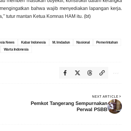
u memberi masukan obyektif, konstruktif dalam kerangka
g mengingatkan bahwa wajib menyediakan lapangan kerja.
a,’’ tutur mantan Ketua Komnas HAM itu. (bt)
esia News
Kabar Indonesia
M. Imdadun
Nasional
Pemerintahan
Warta Indonesia
NEXT ARTICLE
Pemkot Tangerang Sempurnakan
Perwal PSBB