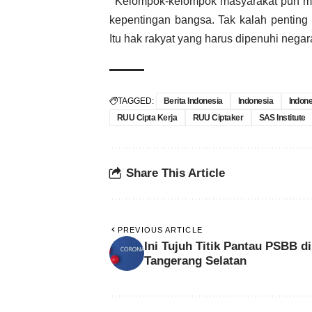
‘’Kelompok-kelompok masyarakat pun ma
kepentingan bangsa. Tak kalah pentin
Itu hak rakyat yang harus dipenuhi negar
TAGGED:
Berita Indonesia
Indonesia
Indon
RUU Cipta Kerja
RUU Ciptaker
SAS Institute
Share This Article
PREVIOUS ARTICLE
Ini Tujuh Titik Pantau PSBB di
Tangerang Selatan