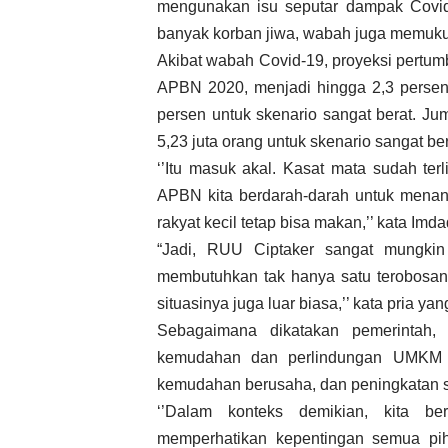
mengunakan isu seputar dampak Covid
banyak korban jiwa, wabah juga memukul
Akibat wabah Covid-19, proyeksi pertum
APBN 2020, menjadi hingga 2,3 persen
persen untuk skenario sangat berat. Ju
5,23 juta orang untuk skenario sangat ber
‘’Itu masuk akal. Kasat mata sudah ter
APBN kita berdarah-darah untuk menan
rakyat kecil tetap bisa makan,’’ kata Imda
“Jadi, RUU Ciptaker sangat mungkin 
membutuhkan tak hanya satu terobosan 
situasinya juga luar biasa,’’ kata pria ya
Sebagaimana dikatakan pemerintah,
kemudahan dan perlindungan UMKM se
kemudahan berusaha, dan peningkatan se
‘’Dalam konteks demikian, kita b
memperhatikan kepentingan semua pi