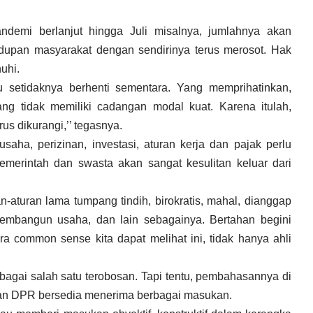
ndemi berlanjut hingga Juli misalnya, jumlahnya akan
dupan masyarakat dengan sendirinya terus merosot. Hak
uhi.
au setidaknya berhenti sementara. Yang memprihatinkan,
 tidak memiliki cadangan modal kuat. Karena itulah,
rus dikurangi,’’ tegasnya.
saha, perizinan, investasi, aturan kerja dan pajak perlu
 pemerintah dan swasta akan sangat kesulitan keluar dari
-aturan lama tumpang tindih, birokratis, mahal, dianggap
mbangun usaha, dan lain sebagainya. Bertahan begini
ara common sense kita dapat melihat ini, tidak hanya ahli
ebagai salah satu terobosan. Tapi tentu, pembahasannya di
dan DPR bersedia menerima berbagai masukan.