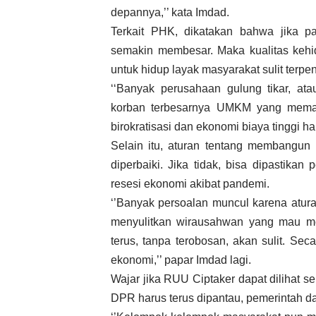
depannya,’’ kata Imdad.
Terkait PHK, dikatakan bahwa jika pa
semakin membesar. Maka kualitas kehi
untuk hidup layak masyarakat sulit terpen
‘‘Banyak perusahaan gulung tikar, at
korban terbesarnya UMKM yang memang
birokratisasi dan ekonomi biaya tinggi ha
Selain itu, aturan tentang membangun u
diperbaiki. Jika tidak, bisa dipastikan
resesi ekonomi akibat pandemi.
‘’Banyak persoalan muncul karena aturan
menyulitkan wirausahwan yang mau me
terus, tanpa terobosan, akan sulit. Sec
ekonomi,’’ papar Imdad lagi.
Wajar jika RUU Ciptaker dapat dilihat s
DPR harus terus dipantau, pemerintah 