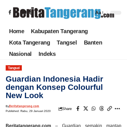
Aa
Home
Kabupaten Tangerang
Kota Tangerang
Tangsel
Banten
Nasional
Indeks
Tangsel
Guardian Indonesia Hadir
dengan Konsep Colourful
New Look
Beritatangerang.com
By
Share
Published: Rabu, 29 Januari 2020
Beritatangerang.com
– Guardian semakin mantap