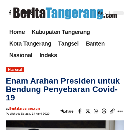
Aa
Home
Kabupaten Tangerang
Kota Tangerang
Tangsel
Banten
Nasional
Indeks
Nasional
Enam Arahan Presiden untuk
Bendung Penyebaran Covid-
19
Beritatangerang.com
By
Share
Published: Selasa, 14 April 2020