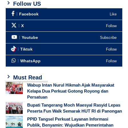
Follow US
Facebook
Like
X
Follow
Youtube
Subscribe
Tiktok
Follow
WhatsApp
Follow
Must Read
Wabup Intan Nurul Hikmah Ajak Masyarakat
Kelapa Dua Perkuat Gotong Royong dan
Persatuan
Bupati Tangerang Moch Maesyal Rasyid Lepas
Peserta Fun Walk Semarak HUT RI di Panongan
PPID Tangsel Perkuat Layanan Informasi
Publik, Benyamin: Wujudkan Pemerintahan