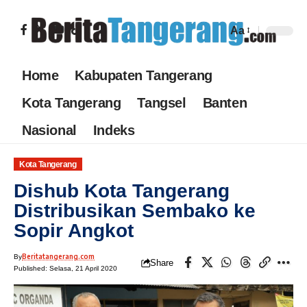
Aa
Home
Kabupaten Tangerang
Kota Tangerang
Tangsel
Banten
Nasional
Indeks
Kota Tangerang
Dishub Kota Tangerang
Distribusikan Sembako ke
Sopir Angkot
Beritatangerang.com
By
Share
Published: Selasa, 21 April 2020