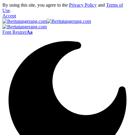
By using this site, you agree to the
Privacy Policy
and
Terms of
Use
.
Accept
Font Resizer
Aa