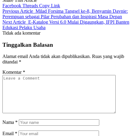
Share This Article
Facebook
Threads
Copy Link
Previous Article
Milad Forsima Tangsel ke-8, Benyamin Davnie:
Perempuan sebagai Pilar Perubahan dan Inspirasi Masa Depan
Next Article
E-Katalog Versi 6.0 Mulai Digaungkan, IFPI Banten
Edukasi Pelaku Usaha
Tidak ada komentar
Tinggalkan Balasan
Alamat email Anda tidak akan dipublikasikan.
Ruas yang wajib
ditandai
*
Komentar
*
Nama
*
Email
*