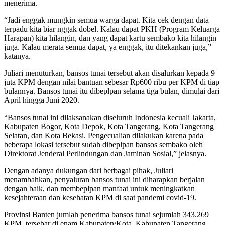
menerima.
“Jadi enggak mungkin semua warga dapat. Kita cek dengan data
terpadu kita biar nggak dobel. Kalau dapat PKH (Program Keluarga
Harapan) kita hilangin, dan yang dapat kartu sembako kita hilangin
juga. Kalau merata semua dapat, ya enggak, itu ditekankan juga,”
katanya.
Juliari menuturkan, bansos tunai tersebut akan disalurkan kepada 9
juta KPM dengan nilai bantuan sebesar Rp600 ribu per KPM di tiap
bulannya. Bansos tunai itu dibeplpan selama tiga bulan, dimulai dari
April hingga Juni 2020.
“Bansos tunai ini dilaksanakan diseluruh Indonesia kecuali Jakarta,
Kabupaten Bogor, Kota Depok, Kota Tangerang, Kota Tangerang
Selatan, dan Kota Bekasi. Pengecualian dilakukan karena pada
beberapa lokasi tersebut sudah dibeplpan bansos sembako oleh
Direktorat Jenderal Perlindungan dan Jaminan Sosial,” jelasnya.
Dengan adanya dukungan dari berbagai pihak, Juliari
menambahkan, penyaluran bansos tunai ini diharapkan berjalan
dengan baik, dan membeplpan manfaat untuk meningkatkan
kesejahteraan dan kesehatan KPM di saat pandemi covid-19.
Provinsi Banten jumlah penerima bansos tunai sejumlah 343.269
KPM, tersebar di enam Kabupaten/Kota. Kabupaten Tangerang