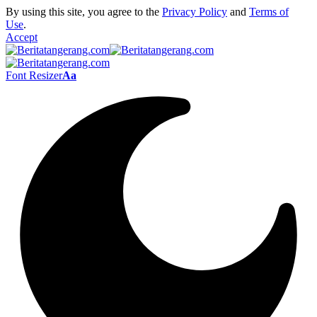
By using this site, you agree to the
Privacy Policy
and
Terms of
Use
.
Accept
Font Resizer
Aa