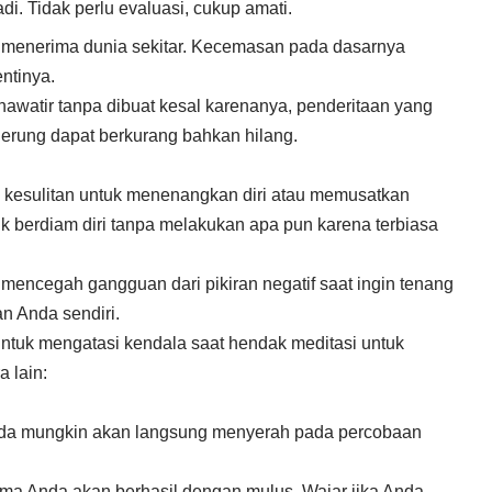
i. Tidak perlu evaluasi, cukup amati.
ah menerima dunia sekitar. Kecemasan pada dasarnya
ntinya.
hawatir tanpa dibuat kesal karenanya, penderitaan yang
derung dapat berkurang bahkan hilang.
kesulitan untuk menenangkan diri atau memusatkan
uk berdiam diri tanpa melakukan apa pun karena terbiasa
 mencegah gangguan dari pikiran negatif saat ingin tenang
n Anda sendiri.
ntuk mengatasi kendala saat hendak meditasi untuk
 lain:
i
 Anda mungkin akan langsung menyerah pada percobaan
ma Anda akan berhasil dengan mulus. Wajar jika Anda